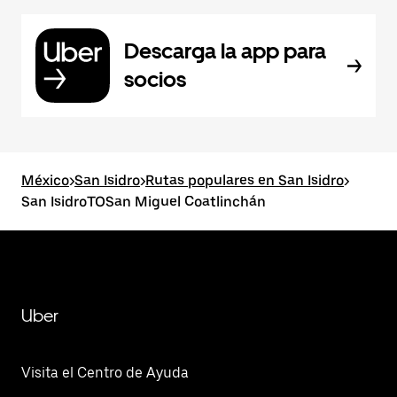
Descarga la app para
socios
México
>
San Isidro
>
Rutas populares en San Isidro
>
San IsidroTOSan Miguel Coatlinchán
Uber
Visita el Centro de Ayuda