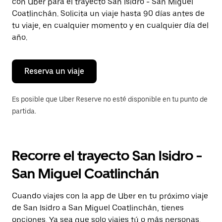
con Uber para el trayecto San Isidro - San Miguel
tecla Esc
para
Coatlinchán. Solicita un viaje hasta 90 días antes de
cerrar
tu viaje, en cualquier momento y en cualquier día del
el
año.
calendario.
Reserva un viaje
Es posible que Uber Reserve no esté disponible en tu punto de
partida.
Recorre el trayecto San Isidro -
San Miguel Coatlinchán
Cuando viajes con la app de Uber en tu próximo viaje
de San Isidro a San Miguel Coatlinchán, tienes
opciones. Ya sea que solo viajes tú o más personas,