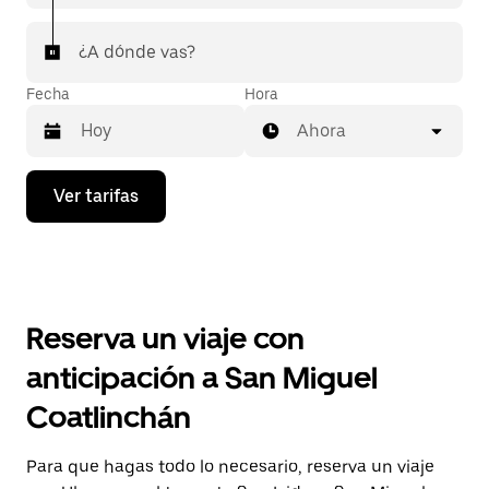
¿A dónde vas?
Fecha
Hora
Ahora
Presiona
Ver tarifas
la
flecha
hacia
abajo
para
interactuar
con
Reserva un viaje con
el
calendario
anticipación a San Miguel
y
selecciona
Coatlinchán
una
fecha.
Presiona
Para que hagas todo lo necesario, reserva un viaje
la