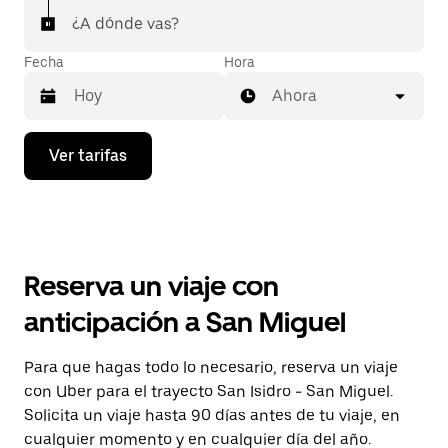
¿A dónde vas?
Fecha
Hora
Ahora
Presiona
Ver tarifas
la
flecha
hacia
abajo
para
interactuar
con
Reserva un viaje con
el
calendario
anticipación a San Miguel
y
selecciona
una
Para que hagas todo lo necesario, reserva un viaje
fecha.
con Uber para el trayecto San Isidro - San Miguel.
Presiona
la
Solicita un viaje hasta 90 días antes de tu viaje, en
tecla Esc
cualquier momento y en cualquier día del año.