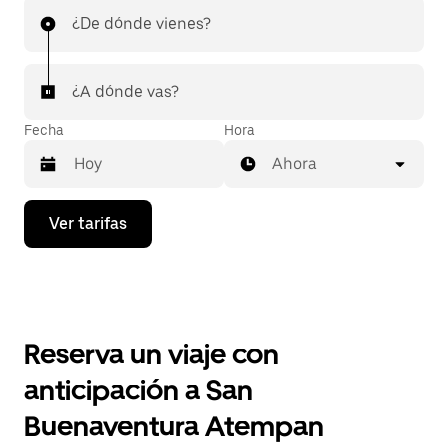
¿De dónde vienes?
¿A dónde vas?
Fecha
Hora
Ahora
Presiona
Ver tarifas
la
flecha
hacia
abajo
para
interactuar
con
Reserva un viaje con
el
calendario
anticipación a San
y
selecciona
Buenaventura Atempan
una
fecha.