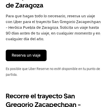
selecciona
de Zaragoza
una
fecha.
Presiona
Para que hagas todo lo necesario, reserva un viaje
la
con Uber para el trayecto San Gregorio Zacapechpan
tecla Esc
para
- Heróica Puebla de Zaragoza. Solicita un viaje hasta
cerrar
90 días antes de tu viaje, en cualquier momento y en
el
cualquier día del año.
calendario.
Reserva un viaje
Es posible que Uber Reserve no esté disponible en tu punto de
partida.
Recorre el trayecto San
Gregorio Zacapechpan -