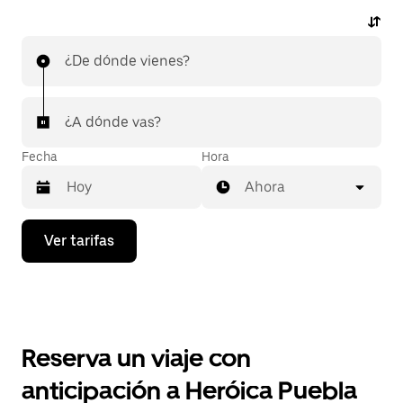
¿De dónde vienes?
¿A dónde vas?
Fecha
Hora
Ahora
Presiona
Ver tarifas
la
flecha
hacia
abajo
para
interactuar
con
Reserva un viaje con
el
calendario
anticipación a Heróica Puebla
y