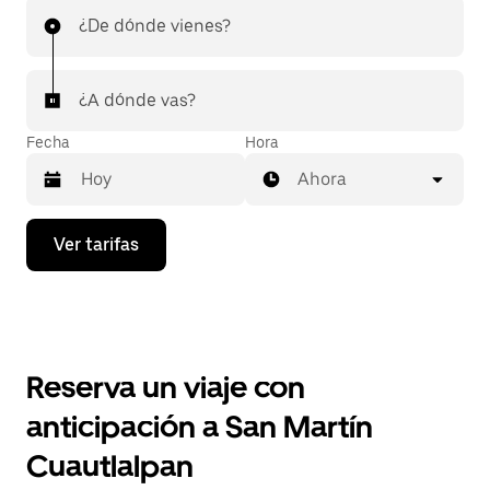
¿De dónde vienes?
¿A dónde vas?
Fecha
Hora
Ahora
Presiona
Ver tarifas
la
flecha
hacia
abajo
para
interactuar
con
Reserva un viaje con
el
calendario
anticipación a San Martín
y
selecciona
Cuautlalpan
una
fecha.