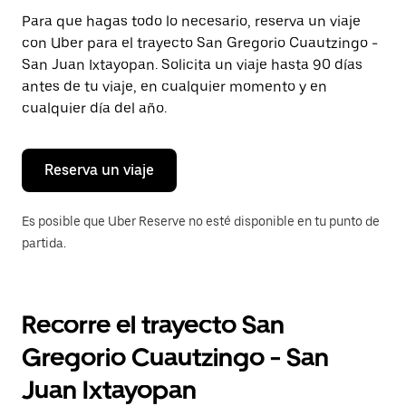
Presiona
Para que hagas todo lo necesario, reserva un viaje
la
con Uber para el trayecto San Gregorio Cuautzingo -
tecla Esc
para
San Juan Ixtayopan. Solicita un viaje hasta 90 días
cerrar
antes de tu viaje, en cualquier momento y en
el
cualquier día del año.
calendario.
Reserva un viaje
Es posible que Uber Reserve no esté disponible en tu punto de
partida.
Recorre el trayecto San
Gregorio Cuautzingo - San
Juan Ixtayopan