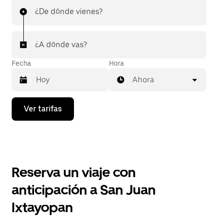
¿De dónde vienes?
¿A dónde vas?
Fecha
Hora
Ahora
Presiona
Ver tarifas
la
flecha
hacia
abajo
para
interactuar
con
Reserva un viaje con
el
calendario
anticipación a San Juan
y
selecciona
Ixtayopan
una
fecha.