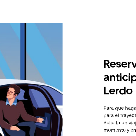
Reserv
antici
Lerdo
Para que hagas
para el trayec
Solicita un vi
momento y en 