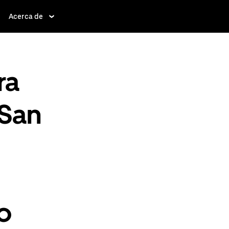
Acerca de
ra
 San
o