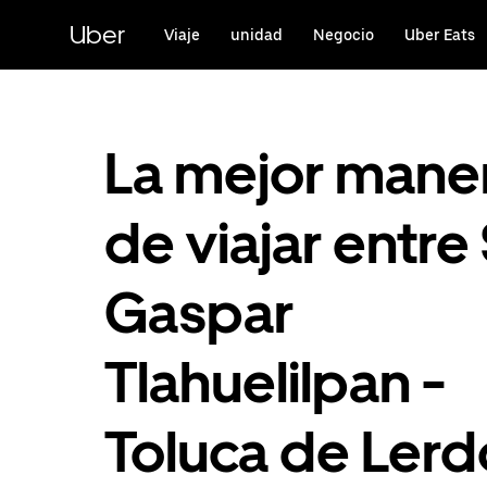
Saltar
al
Uber
Viaje
unidad
Negocio
Uber Eats
contenido
principal
La mejor mane
de viajar entre
Gaspar
Tlahuelilpan -
Toluca de Lerd