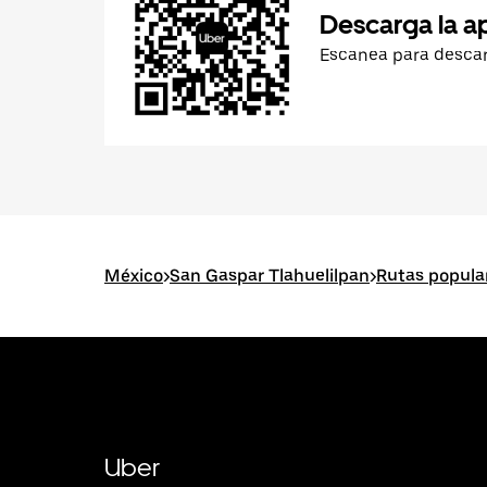
Descarga la a
Escanea para desca
México
>
San Gaspar Tlahuelilpan
>
Rutas popula
Uber