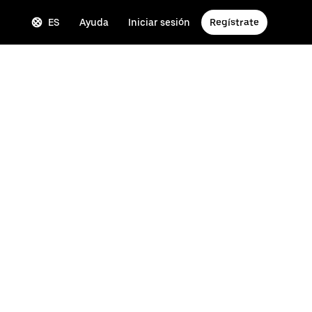
ES
Ayuda
Iniciar sesión
Regístrate