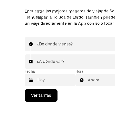
Encuentra las mejores maneras de viajar de S
Tlahuelilpan a Toluca de Lerdo. También puedes
un viaje directamente en la App con solo tocar
¿De dónde vienes?
¿A dónde vas?
Fecha
Hora
Ahora
Presiona
Ver tarifas
la
flecha
hacia
abajo