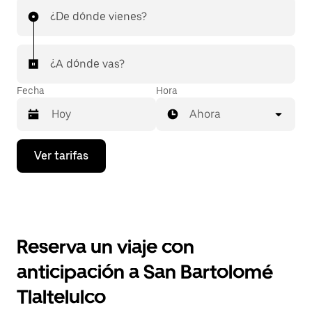
¿De dónde vienes?
¿A dónde vas?
Fecha
Hora
Ahora
Presiona
Ver tarifas
la
flecha
hacia
abajo
para
interactuar
con
Reserva un viaje con
el
calendario
anticipación a San Bartolomé
y
selecciona
Tlaltelulco
una
fecha.