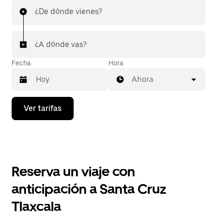
¿De dónde vienes?
¿A dónde vas?
Fecha
Hora
Ahora
Presiona
Ver tarifas
la
flecha
hacia
abajo
para
interactuar
con
Reserva un viaje con
el
calendario
anticipación a Santa Cruz
y
selecciona
Tlaxcala
una
fecha.