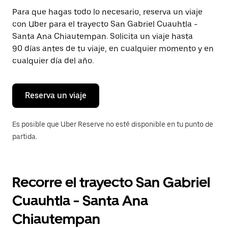
Presiona
Para que hagas todo lo necesario, reserva un viaje
la
con Uber para el trayecto San Gabriel Cuauhtla -
tecla Esc
para
Santa Ana Chiautempan. Solicita un viaje hasta
cerrar
90 días antes de tu viaje, en cualquier momento y en
el
cualquier día del año.
calendario.
Reserva un viaje
Es posible que Uber Reserve no esté disponible en tu punto de
partida.
Recorre el trayecto San Gabriel
Cuauhtla - Santa Ana
Chiautempan