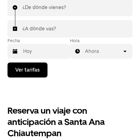
¿De dónde vienes?
¿A dónde vas?
Fecha
Hora
Ahora
Presiona
Ver tarifas
la
flecha
hacia
abajo
para
interactuar
con
Reserva un viaje con
el
calendario
anticipación a Santa Ana
y
selecciona
Chiautempan
una
fecha.