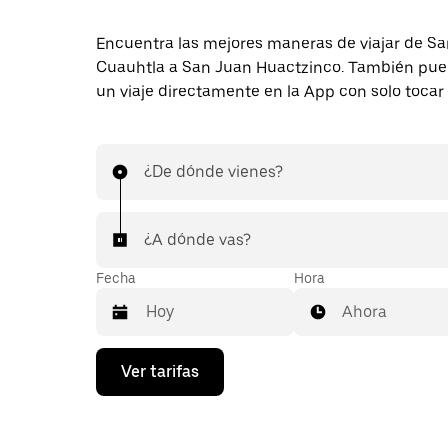
Encuentra las mejores maneras de viajar de Sa
Cuauhtla a San Juan Huactzinco. También pued
un viaje directamente en la App con solo tocar
¿De dónde vienes?
¿A dónde vas?
Fecha
Hora
Ahora
Presiona
Ver tarifas
la
flecha
hacia
abajo