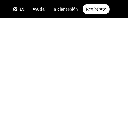
ES
Ayuda
Iniciar sesión
Regístrate