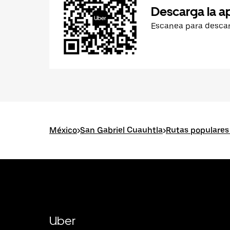
Descarga la a
Escanea para desca
México
>
San Gabriel Cuauhtla
>
Rutas populares
Uber