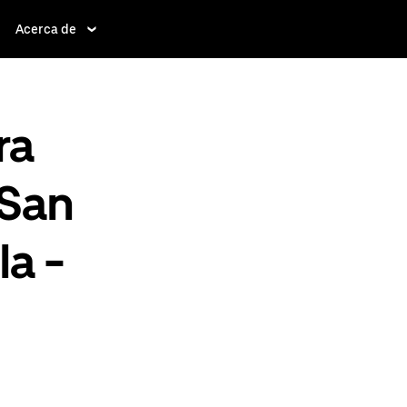
Acerca de
ra
 San
la -