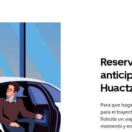
Reserv
antici
Huact
Para que hagas
para el trayec
Solicita un vi
momento y en 