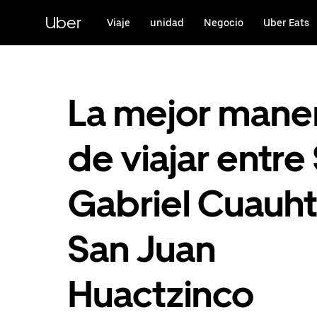
Saltar
al
Uber
Viaje
unidad
Negocio
Uber Eats
contenido
principal
La mejor mane
de viajar entre
Gabriel Cuauht
San Juan
Huactzinco