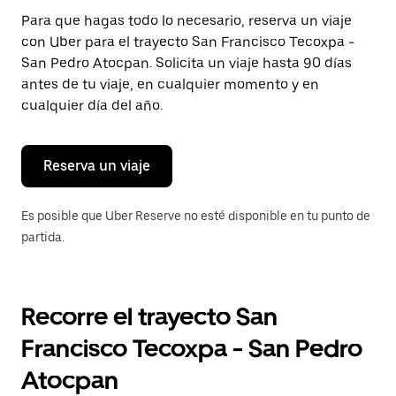
Presiona
Para que hagas todo lo necesario, reserva un viaje
la
con Uber para el trayecto San Francisco Tecoxpa -
tecla Esc
para
San Pedro Atocpan. Solicita un viaje hasta 90 días
cerrar
antes de tu viaje, en cualquier momento y en
el
cualquier día del año.
calendario.
Reserva un viaje
Es posible que Uber Reserve no esté disponible en tu punto de
partida.
Recorre el trayecto San
Francisco Tecoxpa - San Pedro
Atocpan