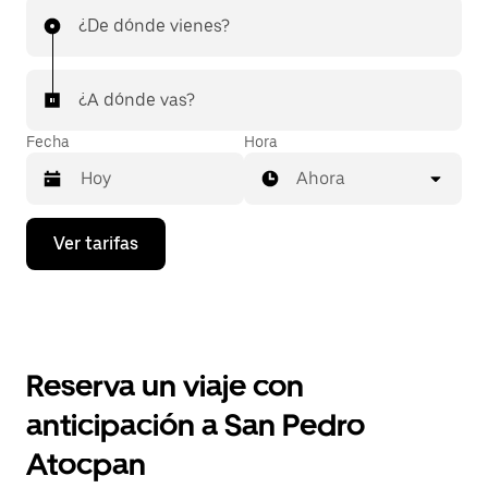
¿De dónde vienes?
¿A dónde vas?
Fecha
Hora
Ahora
Presiona
Ver tarifas
la
flecha
hacia
abajo
para
interactuar
con
Reserva un viaje con
el
calendario
anticipación a San Pedro
y
selecciona
Atocpan
una
fecha.