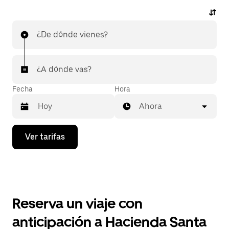
¿De dónde vienes?
¿A dónde vas?
Fecha
Hora
Ahora
Presiona
Ver tarifas
la
flecha
hacia
abajo
para
interactuar
con
Reserva un viaje con
el
calendario
anticipación a Hacienda Santa
y