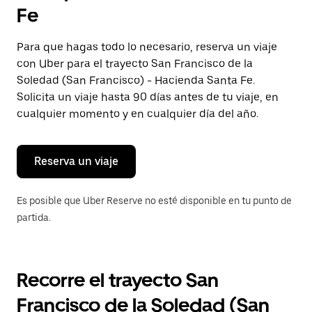
selecciona
Fe
una
fecha.
Presiona
Para que hagas todo lo necesario, reserva un viaje
la
con Uber para el trayecto San Francisco de la
tecla Esc
para
Soledad (San Francisco) - Hacienda Santa Fe.
cerrar
Solicita un viaje hasta 90 días antes de tu viaje, en
el
cualquier momento y en cualquier día del año.
calendario.
Reserva un viaje
Es posible que Uber Reserve no esté disponible en tu punto de
partida.
Recorre el trayecto San
Francisco de la Soledad (San