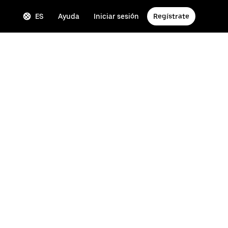
ES
Ayuda
Iniciar sesión
Regístrate