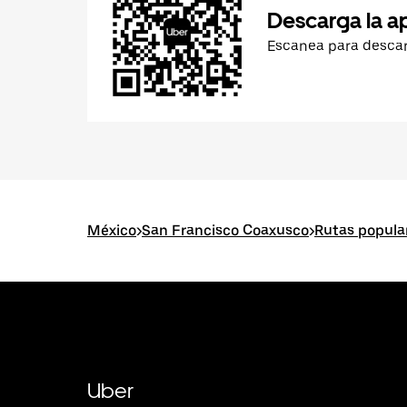
Descarga la a
Escanea para desca
México
>
San Francisco Coaxusco
>
Rutas popula
Uber