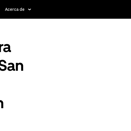
Acerca de
ra
 San
n