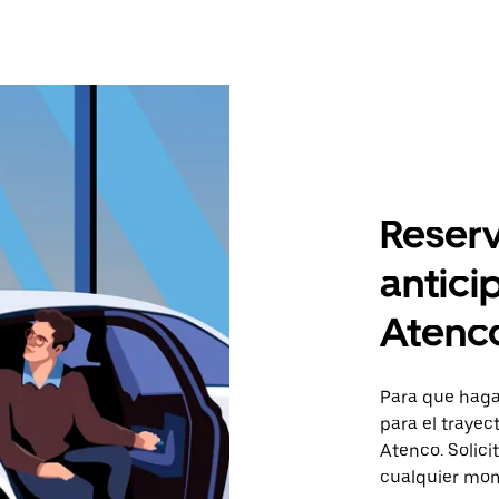
Reserv
antici
Atenc
Para que hagas
para el traye
Atenco. Solici
cualquier mom