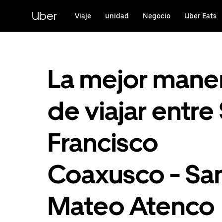
Saltar
al
Uber
Viaje
unidad
Negocio
Uber Eats
contenido
principal
La mejor mane
de viajar entre
Francisco
Coaxusco - Sa
Mateo Atenco