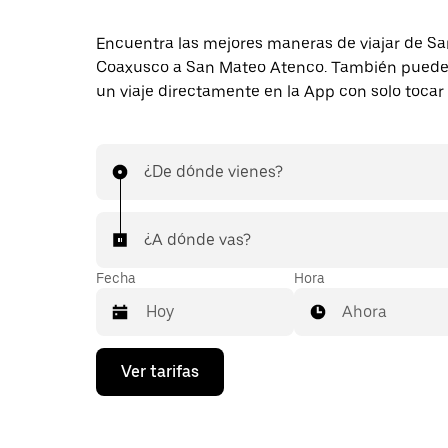
Encuentra las mejores maneras de viajar de Sa
Coaxusco a San Mateo Atenco. También puedes 
un viaje directamente en la App con solo tocar
¿De dónde vienes?
¿A dónde vas?
Fecha
Hora
Ahora
Presiona
Ver tarifas
la
flecha
hacia
abajo