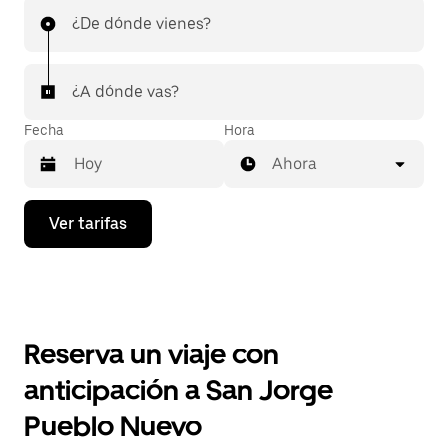
¿De dónde vienes?
¿A dónde vas?
Fecha
Hora
Ahora
Presiona
Ver tarifas
la
flecha
hacia
abajo
para
interactuar
con
Reserva un viaje con
el
calendario
anticipación a San Jorge
y
selecciona
Pueblo Nuevo
una
fecha.