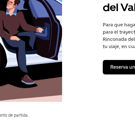
del Va
Para que hagas
para el traye
Rinconada del 
tu viaje, en c
Reserva un
nto de partida.