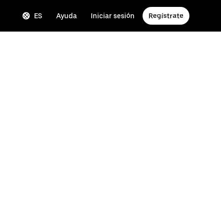
ES
Ayuda
Iniciar sesión
Regístrate