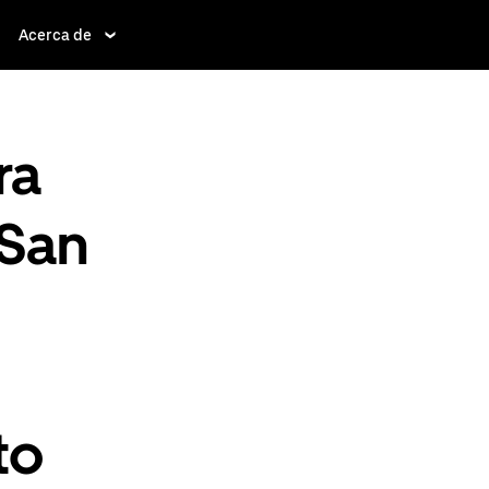
Acerca de
ra
 San
to