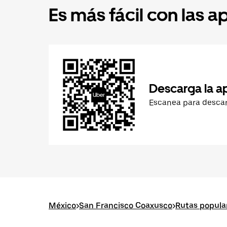
Es más fácil con las a
Descarga la a
Escanea para desca
México
>
San Francisco Coaxusco
>
Rutas popula