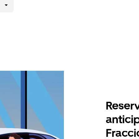
Reserv
antici
Fracc