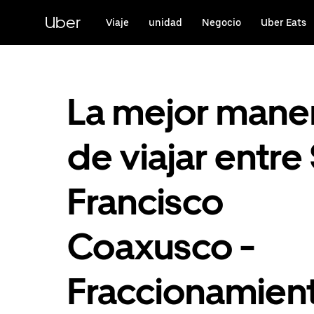
Saltar
al
Uber
Viaje
unidad
Negocio
Uber Eats
contenido
principal
La mejor mane
de viajar entre
Francisco
Coaxusco -
Fraccionamien