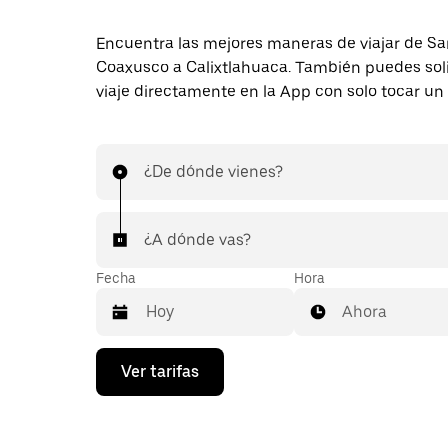
Encuentra las mejores maneras de viajar de Sa
Coaxusco a Calixtlahuaca. También puedes soli
viaje directamente en la App con solo tocar un
¿De dónde vienes?
¿A dónde vas?
Fecha
Hora
Ahora
Presiona
Ver tarifas
la
flecha
hacia
abajo