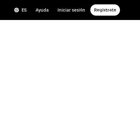
ES
Ayuda
Iniciar sesión
Regístrate