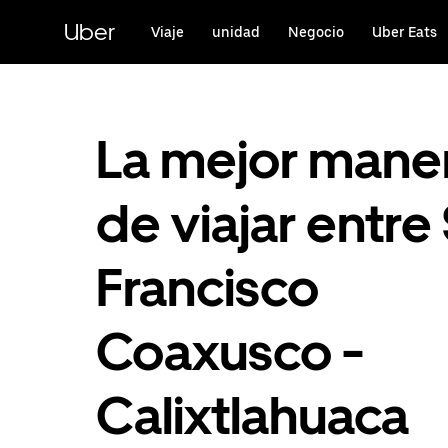
Saltar
al
Uber
Viaje
unidad
Negocio
Uber Eats
contenido
principal
La mejor mane
de viajar entre
Francisco
Coaxusco -
Calixtlahuaca