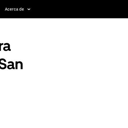
Acerca de
ra
 San