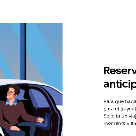
Reserv
antici
Para que hagas
para el trayec
Solicita un vi
momento y en 