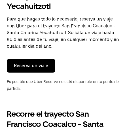
selecciona
Yecahuitzotl
una
fecha.
Presiona
Para que hagas todo lo necesario, reserva un viaje
la
con Uber para el trayecto San Francisco Coacalco -
tecla Esc
para
Santa Catarina Yecahuitzotl. Solicita un viaje hasta
cerrar
90 días antes de tu viaje, en cualquier momento y en
el
cualquier día del año.
calendario.
Reserva un viaje
Es posible que Uber Reserve no esté disponible en tu punto de
partida.
Recorre el trayecto San
Francisco Coacalco - Santa