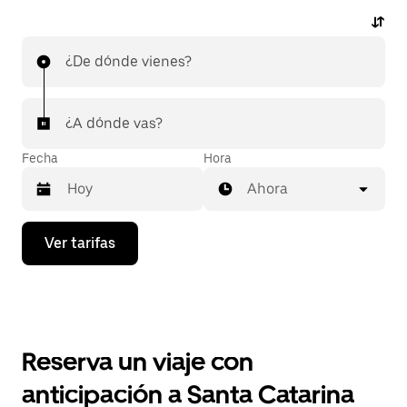
¿De dónde vienes?
¿A dónde vas?
Fecha
Hora
Ahora
Presiona
Ver tarifas
la
flecha
hacia
abajo
para
interactuar
con
Reserva un viaje con
el
calendario
anticipación a Santa Catarina
y