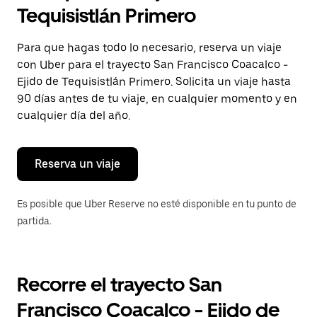
selecciona
Tequisistlán Primero
una
fecha.
Presiona
Para que hagas todo lo necesario, reserva un viaje
la
con Uber para el trayecto San Francisco Coacalco -
tecla Esc
para
Ejido de Tequisistlán Primero. Solicita un viaje hasta
cerrar
90 días antes de tu viaje, en cualquier momento y en
el
cualquier día del año.
calendario.
Reserva un viaje
Es posible que Uber Reserve no esté disponible en tu punto de
partida.
Recorre el trayecto San
Francisco Coacalco - Ejido de