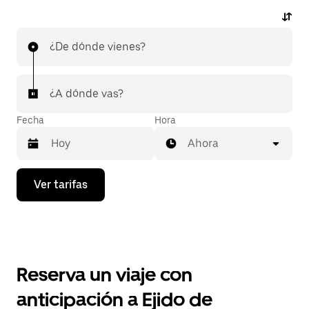
¿De dónde vienes?
¿A dónde vas?
Fecha
Hora
Ahora
Presiona
Ver tarifas
la
flecha
hacia
abajo
para
interactuar
con
Reserva un viaje con
el
calendario
anticipación a Ejido de
y