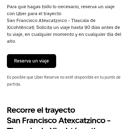
Presiona
Para que hagas todo lo necesario, reserva un viaje
la
con Uber para el trayecto
tecla Esc
para
San Francisco Atexcatzinco - Tlaxcala de
cerrar
Xicohténcatl. Solicita un viaje hasta 90 días antes de
el
tu viaje, en cualquier momento y en cualquier día del
calendario.
año.
Reserva un viaje
Es posible que Uber Reserve no esté disponible en tu punto de
partida.
Recorre el trayecto
San Francisco Atexcatzinco -