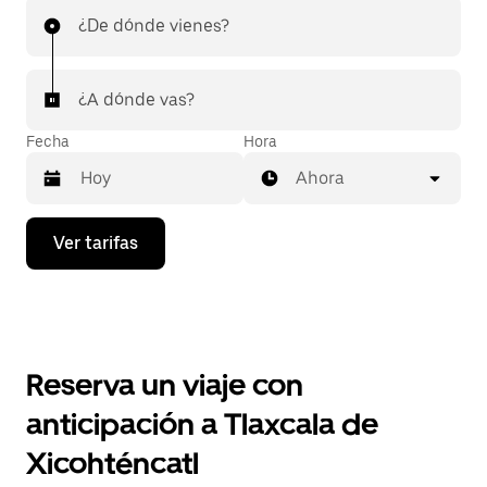
¿De dónde vienes?
¿A dónde vas?
Fecha
Hora
Ahora
Presiona
Ver tarifas
la
flecha
hacia
abajo
para
interactuar
con
Reserva un viaje con
el
calendario
anticipación a Tlaxcala de
y
selecciona
Xicohténcatl
una
fecha.