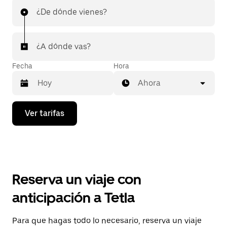
¿De dónde vienes?
¿A dónde vas?
Fecha
Hora
Ahora
Presiona
Ver tarifas
la
flecha
hacia
abajo
para
interactuar
con
Reserva un viaje con
el
calendario
anticipación a Tetla
y
selecciona
una
Para que hagas todo lo necesario, reserva un viaje
fecha.