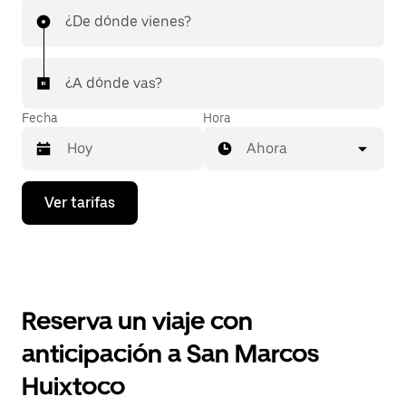
¿De dónde vienes?
¿A dónde vas?
Fecha
Hora
Ahora
Presiona
Ver tarifas
la
flecha
hacia
abajo
para
interactuar
con
Reserva un viaje con
el
calendario
anticipación a San Marcos
y
selecciona
Huixtoco
una
fecha.