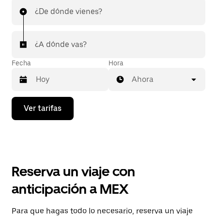
¿De dónde vienes?
¿A dónde vas?
Fecha
Hora
Ahora
Presiona
Ver tarifas
la
flecha
hacia
abajo
para
interactuar
con
Reserva un viaje con
el
calendario
anticipación a MEX
y
selecciona
una
Para que hagas todo lo necesario, reserva un viaje
fecha.