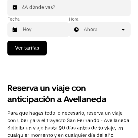
¿A dónde vas?
Fecha
Hora
Ahora
Presiona
Ver tarifas
la
flecha
hacia
abajo
para
interactuar
con
Reserva un viaje con
el
calendario
anticipación a Avellaneda
y
selecciona
una
Para que hagas todo lo necesario, reserva un viaje
fecha.
con Uber para el trayecto San Fernando - Avellaneda.
Presiona
la
Solicita un viaje hasta 90 días antes de tu viaje, en
tecla Esc
cualquier momento y en cualquier día del año.