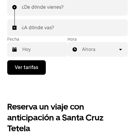
¿De dónde vienes?
¿A dónde vas?
Fecha
Hora
Ahora
Presiona
Ver tarifas
la
flecha
hacia
abajo
para
interactuar
con
Reserva un viaje con
el
calendario
anticipación a Santa Cruz
y
selecciona
Tetela
una
fecha.