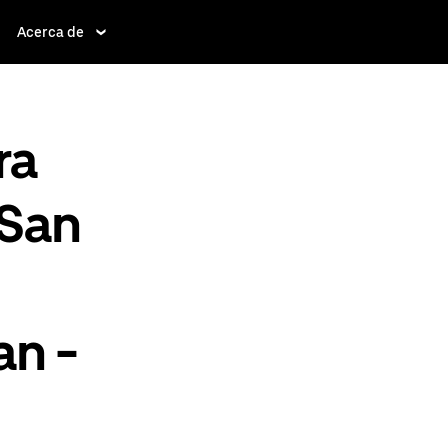
Acerca de
ra
 San
n -