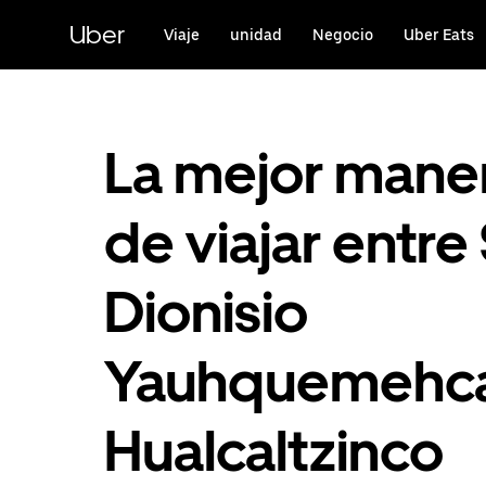
Saltar
al
Uber
Viaje
unidad
Negocio
Uber Eats
contenido
principal
La mejor mane
de viajar entre
Dionisio
Yauhquemehca
Hualcaltzinco