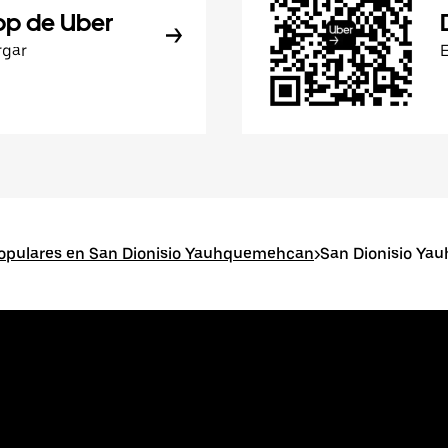
pp de Uber
rgar
opulares en San Dionisio Yauhquemehcan
>
San Dionisio Y