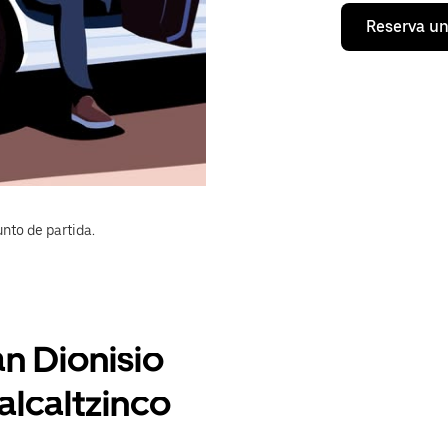
Reserva un
nto de partida.
an Dionisio
lcaltzinco