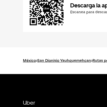
Descarga la a
Escanea para desca
México
>
San Dionisio Yauhquemehcan
>
Rutas p
Uber