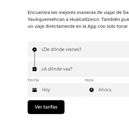
Encuentra las mejores maneras de viajar de Sa
Yauhquemehcan a Hualcaltzinco. También pued
un viaje directamente en la App con solo tocar
¿De dónde vienes?
¿A dónde vas?
Fecha
Hora
Ahora
Presiona
Ver tarifas
la
flecha
hacia
abajo