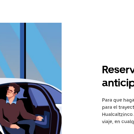
Reserv
antici
Para que hagas
para el traye
Hualcaltzinco.
viaje, en cual