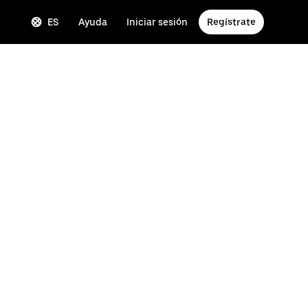
ES
Ayuda
Iniciar sesión
Regístrate