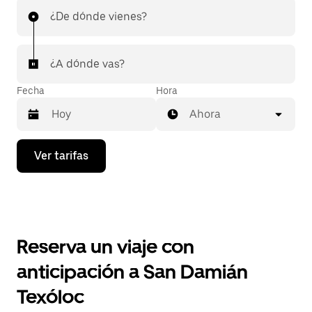
¿De dónde vienes?
¿A dónde vas?
Fecha
Hora
Ahora
Presiona
Ver tarifas
la
flecha
hacia
abajo
para
interactuar
con
Reserva un viaje con
el
calendario
anticipación a San Damián
y
selecciona
Texóloc
una
fecha.