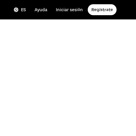
ES
Ayuda
Iniciar sesión
Regístrate