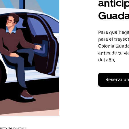
antici
Guadal
Para que hagas
para el trayec
Colonia Guadal
antes de tu vi
del año.
Reserva un
nto de partida.