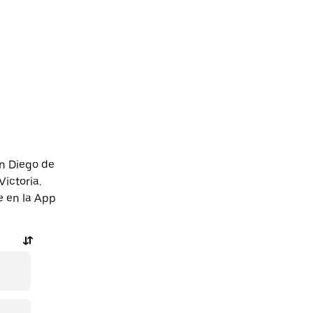
n Diego de
ictoria.
e en la App