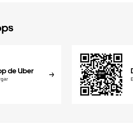
pps
pp de Uber
rgar