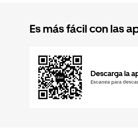
Es más fácil con las a
Descarga la a
Escanea para desca