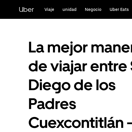
Saltar
al
Uber
Viaje
unidad
Negocio
Uber Eats
contenido
principal
La mejor mane
de viajar entre
Diego de los
Padres
Cuexcontitlán 