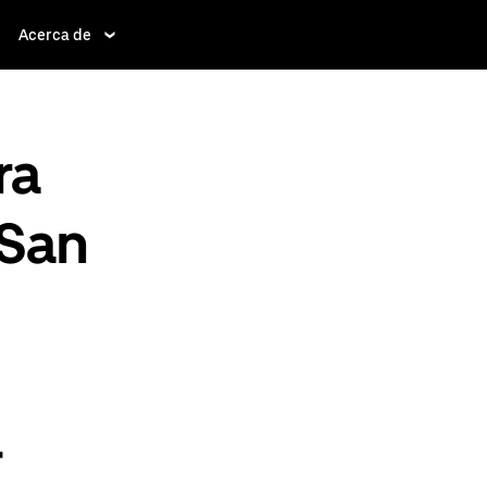
Acerca de
ra
 San
-