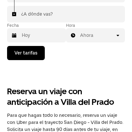
¿A dónde vas?
Fecha
Hora
Ahora
Presiona
Ver tarifas
la
flecha
hacia
abajo
para
interactuar
con
Reserva un viaje con
el
calendario
anticipación a Villa del Prado
y
selecciona
una
Para que hagas todo lo necesario, reserva un viaje
fecha.
con Uber para el trayecto San Diego - Villa del Prado.
Presiona
la
Solicita un viaje hasta 90 días antes de tu viaje, en