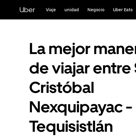
Saltar
al
Uber
Viaje
unidad
Negocio
Uber Eats
contenido
principal
La mejor mane
de viajar entre
Cristóbal
Nexquipayac -
Tequisistlán