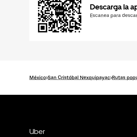
Descarga la a
Escanea para desca
México
>
San Cristóbal Nexquipayac
>
Rutas popu
Uber