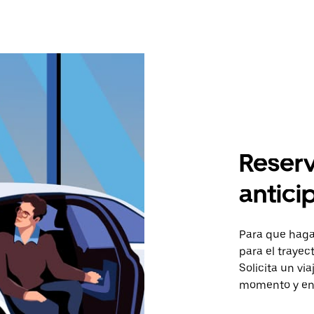
Reserv
antici
Para que hagas
para el trayec
Solicita un vi
momento y en 