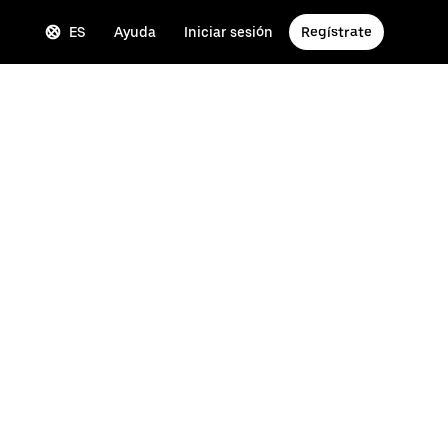
ES
Ayuda
Iniciar sesión
Regístrate