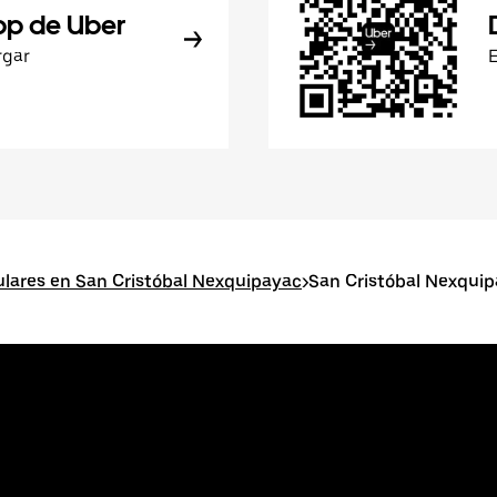
pp de Uber
rgar
lares en San Cristóbal Nexquipayac
>
San Cristóbal Nexqui