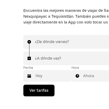
Encuentra las mejores maneras de viajar de Sa
Nexquipayac a Tequisistlán. También puedes so
viaje directamente en la App con solo tocar un
¿De dónde vienes?
¿A dónde vas?
Fecha
Hora
Ahora
Presiona
Ver tarifas
la
flecha
hacia
abajo