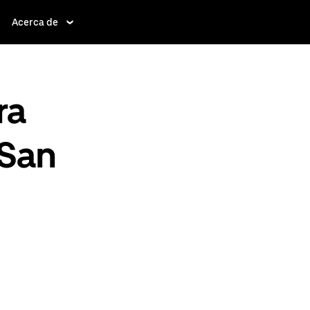
Acerca de
ra
 San