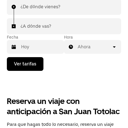
¿De dónde vienes?
¿A dónde vas?
Fecha
Hora
Ahora
Presiona
Ver tarifas
la
flecha
hacia
abajo
para
interactuar
con
Reserva un viaje con
el
calendario
anticipación a San Juan Totolac
y
selecciona
una
Para que hagas todo lo necesario, reserva un viaje
fecha.