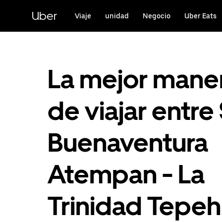
Saltar
al
Uber
Viaje
unidad
Negocio
Uber Eats
contenido
principal
La mejor mane
de viajar entre
Buenaventura
Atempan - La
Trinidad Tepeh