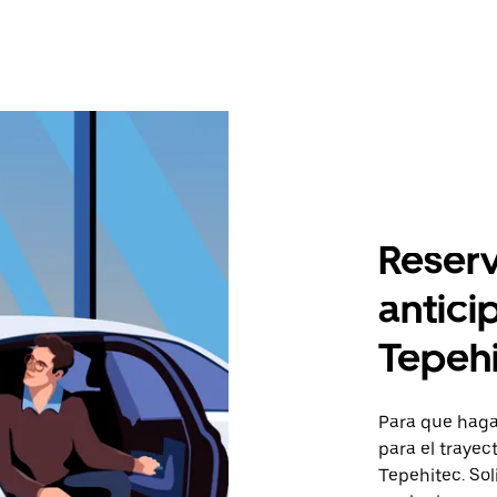
Reserv
antici
Tepeh
Para que hagas
para el traye
Tepehitec. Sol