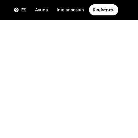
ES
Ayuda
Iniciar sesión
Regístrate