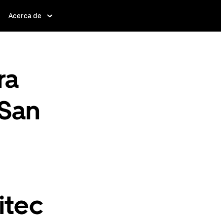
Acerca de
ra
 San
itec