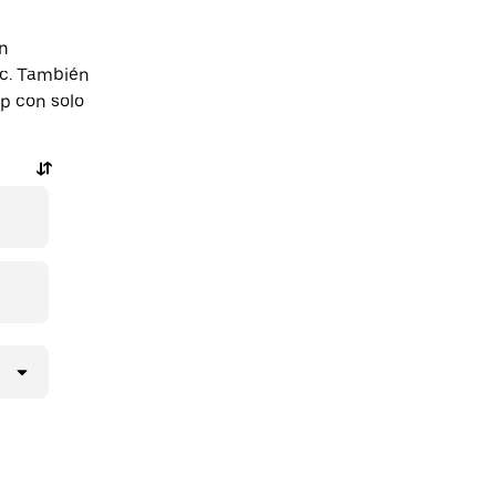
an
c. También
pp con solo