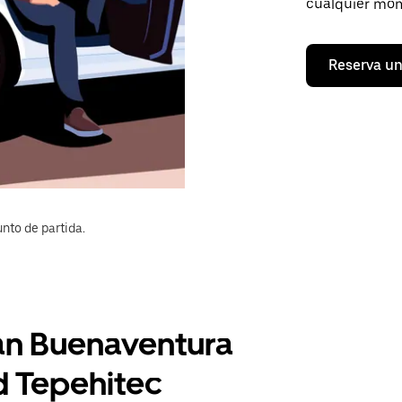
cualquier mom
Reserva un
nto de partida.
San Buenaventura
d Tepehitec