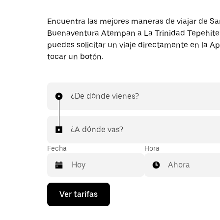
Encuentra las mejores maneras de viajar de S
Buenaventura Atempan a La Trinidad Tepehite
puedes solicitar un viaje directamente en la A
tocar un botón.
¿De dónde vienes?
¿A dónde vas?
Fecha
Hora
Ahora
Presiona
Ver tarifas
la
flecha
hacia