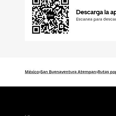
Descarga la a
Escanea para desca
México
>
San Buenaventura Atempan
>
Rutas po