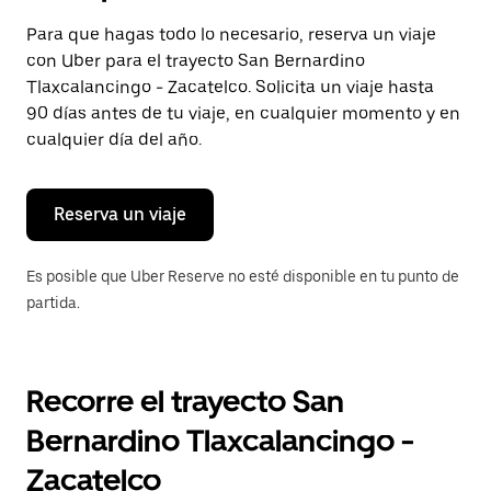
selecciona
una
Para que hagas todo lo necesario, reserva un viaje
fecha.
con Uber para el trayecto San Bernardino
Presiona
la
Tlaxcalancingo - Zacatelco. Solicita un viaje hasta
tecla Esc
90 días antes de tu viaje, en cualquier momento y en
para
cualquier día del año.
cerrar
el
calendario.
Reserva un viaje
Es posible que Uber Reserve no esté disponible en tu punto de
partida.
Recorre el trayecto San
Bernardino Tlaxcalancingo -
Zacatelco