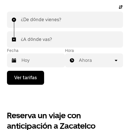
¿De dónde vienes?
¿A dónde vas?
Fecha
Hora
Ahora
Presiona
Ver tarifas
la
flecha
hacia
abajo
para
interactuar
con
Reserva un viaje con
el
calendario
anticipación a Zacatelco
y