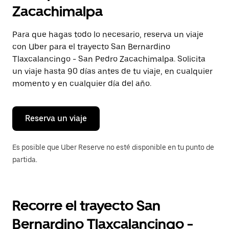
selecciona
Zacachimalpa
una
fecha.
Presiona
Para que hagas todo lo necesario, reserva un viaje
la
con Uber para el trayecto San Bernardino
tecla Esc
para
Tlaxcalancingo - San Pedro Zacachimalpa. Solicita
cerrar
un viaje hasta 90 días antes de tu viaje, en cualquier
el
momento y en cualquier día del año.
calendario.
Reserva un viaje
Es posible que Uber Reserve no esté disponible en tu punto de
partida.
Recorre el trayecto San
Bernardino Tlaxcalancingo -