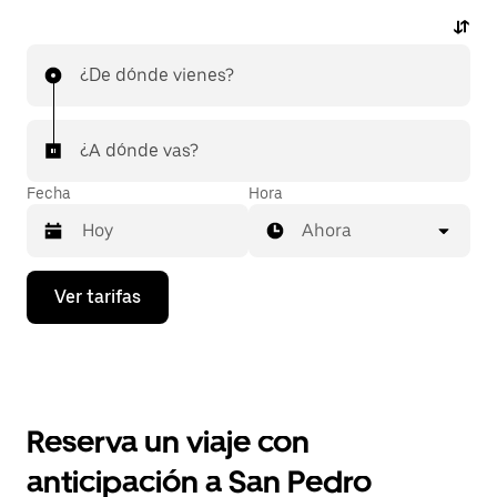
¿De dónde vienes?
¿A dónde vas?
Fecha
Hora
Ahora
Presiona
Ver tarifas
la
flecha
hacia
abajo
para
interactuar
con
Reserva un viaje con
el
calendario
anticipación a San Pedro
y