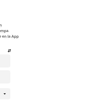
an
ompa.
e en la App