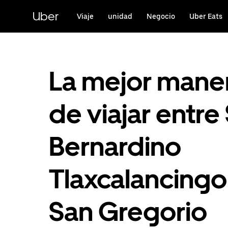
Saltar
al
Uber
Viaje
unidad
Negocio
Uber Eats
contenido
principal
La mejor mane
de viajar entre
Bernardino
Tlaxcalancingo
San Gregorio