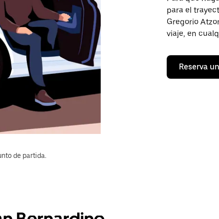
para el traye
Gregorio Atzom
viaje, en cual
Reserva un
nto de partida.
an Bernardino