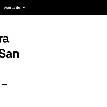
Acerca de
ra
 San
 -