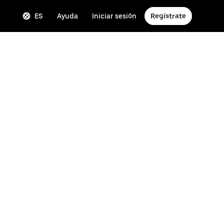
ES
Ayuda
Iniciar sesión
Regístrate