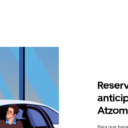
Reserv
antici
Atzo
Para que hagas