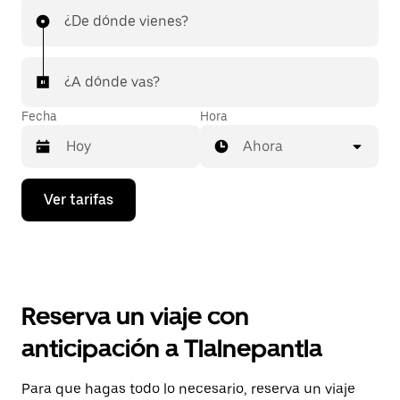
¿De dónde vienes?
¿A dónde vas?
Fecha
Hora
Ahora
Presiona
Ver tarifas
la
flecha
hacia
abajo
para
interactuar
con
Reserva un viaje con
el
calendario
anticipación a Tlalnepantla
y
selecciona
una
Para que hagas todo lo necesario, reserva un viaje
fecha.