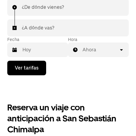
¿De dónde vienes?
¿A dónde vas?
Fecha
Hora
Ahora
Presiona
Ver tarifas
la
flecha
hacia
abajo
para
interactuar
con
Reserva un viaje con
el
calendario
anticipación a San Sebastián
y
selecciona
Chimalpa
una
fecha.