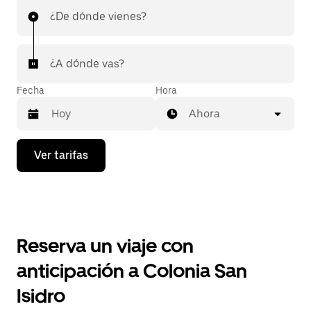
¿De dónde vienes?
¿A dónde vas?
Fecha
Hora
Ahora
Presiona
Ver tarifas
la
flecha
hacia
abajo
para
interactuar
con
Reserva un viaje con
el
calendario
anticipación a Colonia San
y
selecciona
Isidro
una
fecha.