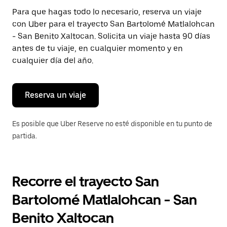
Presiona
Para que hagas todo lo necesario, reserva un viaje
la
con Uber para el trayecto San Bartolomé Matlalohcan
tecla Esc
para
- San Benito Xaltocan. Solicita un viaje hasta 90 días
cerrar
antes de tu viaje, en cualquier momento y en
el
cualquier día del año.
calendario.
Reserva un viaje
Es posible que Uber Reserve no esté disponible en tu punto de
partida.
Recorre el trayecto San
Bartolomé Matlalohcan - San
Benito Xaltocan