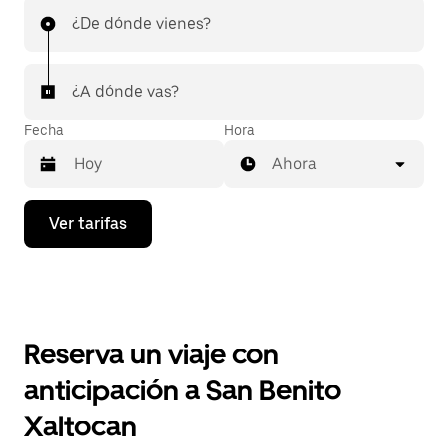
¿De dónde vienes?
¿A dónde vas?
Fecha
Hora
Ahora
Presiona
Ver tarifas
la
flecha
hacia
abajo
para
interactuar
con
Reserva un viaje con
el
calendario
anticipación a San Benito
y
selecciona
Xaltocan
una
fecha.