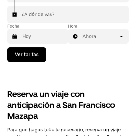
¿A dónde vas?
Fecha
Hora
Ahora
Presiona
Ver tarifas
la
flecha
hacia
abajo
para
interactuar
con
Reserva un viaje con
el
calendario
anticipación a San Francisco
y
selecciona
Mazapa
una
fecha.
Presiona
Para que hagas todo lo necesario, reserva un viaje
la