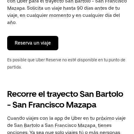
con Uber para el trayecto San Bartolo - San Francisco
tecla Esc
para
Mazapa. Solicita un viaje hasta 90 días antes de tu
cerrar
viaje, en cualquier momento y en cualquier día del
el
año.
calendario.
Reserva un viaje
Es posible que Uber Reserve no esté disponible en tu punto de
partida.
Recorre el trayecto San Bartolo
- San Francisco Mazapa
Cuando viajes con la app de Uber en tu próximo viaje
de San Bartolo a San Francisco Mazapa, tienes
opciones. Ya sea que solo viajes tú o más personas,