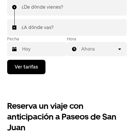
¿De dónde vienes?
¿A dónde vas?
Fecha
Hora
Ahora
Presiona
Ver tarifas
la
flecha
hacia
abajo
para
interactuar
con
Reserva un viaje con
el
calendario
anticipación a Paseos de San
y
selecciona
Juan
una
fecha.