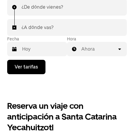
¿De dónde vienes?
¿A dónde vas?
Fecha
Hora
Ahora
Presiona
Ver tarifas
la
flecha
hacia
abajo
para
interactuar
con
Reserva un viaje con
el
calendario
anticipación a Santa Catarina
y
selecciona
Yecahuitzotl
una
fecha.