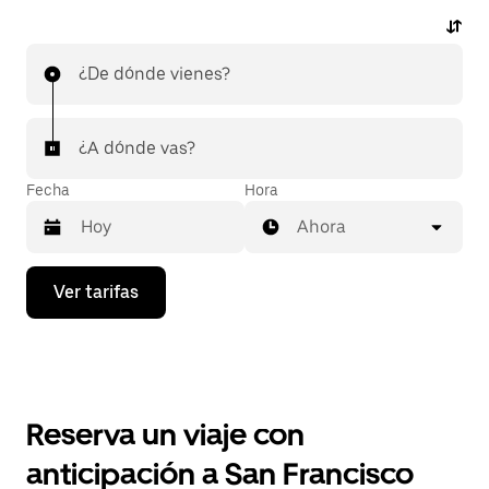
¿De dónde vienes?
¿A dónde vas?
Fecha
Hora
Ahora
Presiona
Ver tarifas
la
flecha
hacia
abajo
para
interactuar
con
Reserva un viaje con
el
calendario
anticipación a San Francisco
y