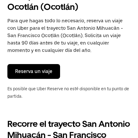
selecciona
Ocotlán (Ocotlán)
una
fecha.
Presiona
Para que hagas todo lo necesario, reserva un viaje
la
con Uber para el trayecto San Antonio Mihuacán -
tecla Esc
para
San Francisco Ocotlán (Ocotlán). Solicita un viaje
cerrar
hasta 90 días antes de tu viaje, en cualquier
el
momento y en cualquier día del año.
calendario.
Reserva un viaje
Es posible que Uber Reserve no esté disponible en tu punto de
partida.
Recorre el trayecto San Antonio
Mihuacán - San Francisco