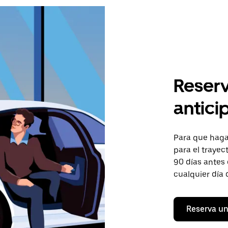
Reserv
antici
Para que hagas
para el trayec
90 días antes 
cualquier día 
Reserva un