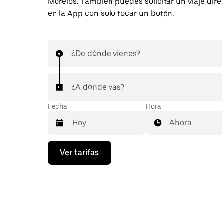
Morelos. También puedes solicitar un viaje di
en la App con solo tocar un botón.
¿De dónde vienes?
¿A dónde vas?
Fecha
Hora
Ahora
Presiona
Ver tarifas
la
flecha
hacia
abajo
para
interactuar
con
el