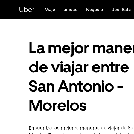
Saltar
al
Uber
Viaje
unidad
Negocio
Uber Eats
contenido
principal
La mejor mane
de viajar entre
San Antonio -
Morelos
Encuentra las mejores maneras de viajar de Sa