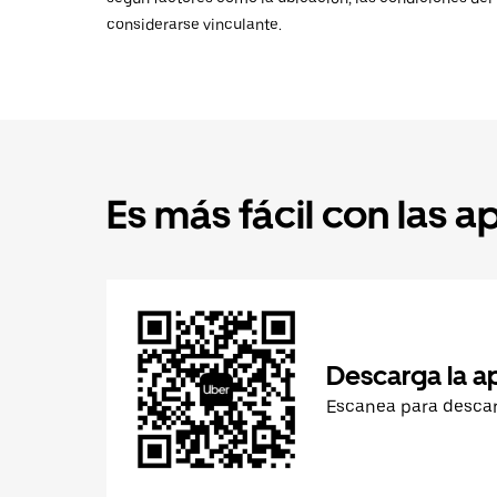
considerarse vinculante.
Es más fácil con las a
Descarga la a
Escanea para desca