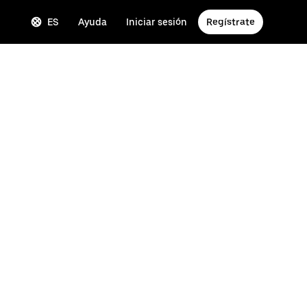
ES
Ayuda
Iniciar sesión
Regístrate