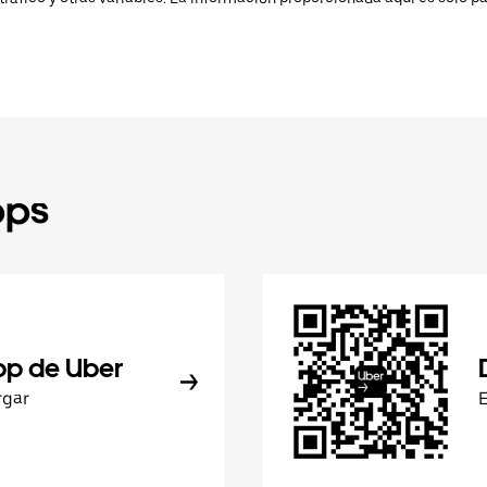
pps
pp de Uber
rgar