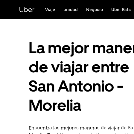
Saltar
al
Uber
Viaje
unidad
Negocio
Uber Eats
contenido
principal
La mejor mane
de viajar entre
San Antonio -
Morelia
Encuentra las mejores maneras de viajar de Sa