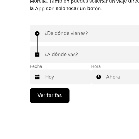
Morelia. También puedes solicitar un viaje dir
la App con solo tocar un botón.
¿De dónde vienes?
¿A dónde vas?
Fecha
Hora
Ahora
Presiona
Ver tarifas
la
flecha
hacia
abajo
para
interactuar
con
el