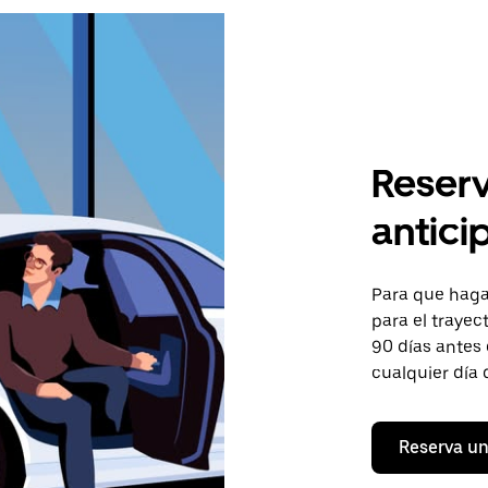
Reserv
antici
Para que hagas
para el trayec
90 días antes 
cualquier día 
Reserva un