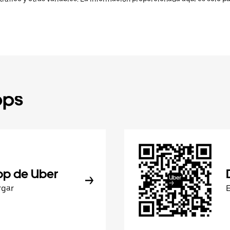
pps
pp de Uber
rgar