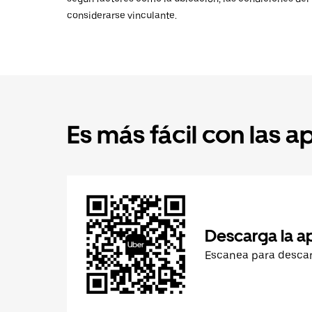
considerarse vinculante.
Es más fácil con las a
Descarga la a
Escanea para desca