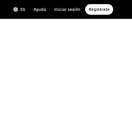
ES
Ayuda
Iniciar sesión
Regístrate