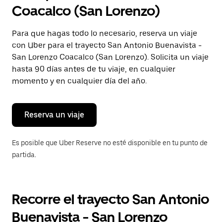
selecciona
Coacalco (San Lorenzo)
una
fecha.
Presiona
Para que hagas todo lo necesario, reserva un viaje
la
con Uber para el trayecto San Antonio Buenavista -
tecla Esc
para
San Lorenzo Coacalco (San Lorenzo). Solicita un viaje
cerrar
hasta 90 días antes de tu viaje, en cualquier
el
momento y en cualquier día del año.
calendario.
Reserva un viaje
Es posible que Uber Reserve no esté disponible en tu punto de
partida.
Recorre el trayecto San Antonio
Buenavista - San Lorenzo