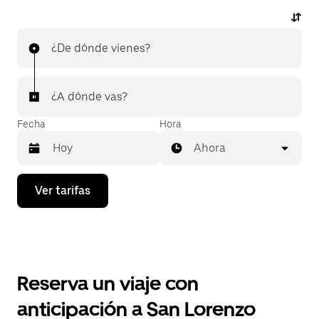
¿De dónde vienes?
¿A dónde vas?
Fecha
Hora
Ahora
Presiona
Ver tarifas
la
flecha
hacia
abajo
para
interactuar
con
Reserva un viaje con
el
calendario
anticipación a San Lorenzo
y