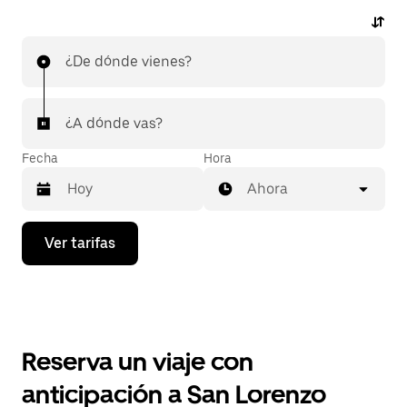
¿De dónde vienes?
¿A dónde vas?
Fecha
Hora
Ahora
Presiona
Ver tarifas
la
flecha
hacia
abajo
para
interactuar
con
Reserva un viaje con
el
calendario
anticipación a San Lorenzo
y