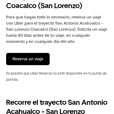
selecciona
Coacalco (San Lorenzo)
una
fecha.
Presiona
Para que hagas todo lo necesario, reserva un viaje
la
con Uber para el trayecto San Antonio Acahualco -
tecla Esc
para
San Lorenzo Coacalco (San Lorenzo). Solicita un viaje
cerrar
hasta 90 días antes de tu viaje, en cualquier
el
momento y en cualquier día del año.
calendario.
Reserva un viaje
Es posible que Uber Reserve no esté disponible en tu punto de
partida.
Recorre el trayecto San Antonio
Acahualco - San Lorenzo