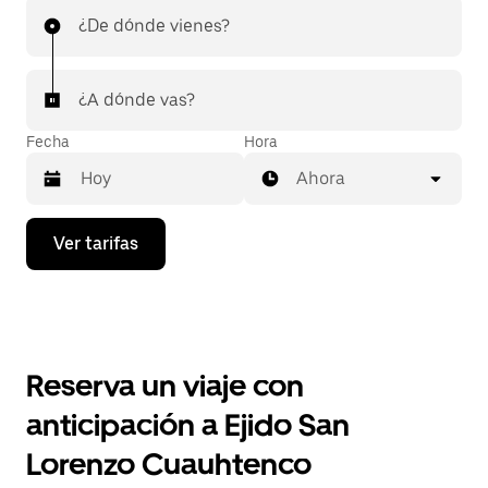
¿De dónde vienes?
¿A dónde vas?
Fecha
Hora
Ahora
Presiona
Ver tarifas
la
flecha
hacia
abajo
para
interactuar
con
Reserva un viaje con
el
calendario
anticipación a Ejido San
y
selecciona
Lorenzo Cuauhtenco
una
fecha.