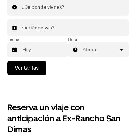
¿De dónde vienes?
¿A dónde vas?
Fecha
Hora
Ahora
Presiona
Ver tarifas
la
flecha
hacia
abajo
para
interactuar
con
Reserva un viaje con
el
calendario
anticipación a Ex-Rancho San
y
selecciona
Dimas
una
fecha.