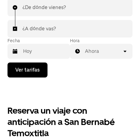
¿De dónde vienes?
¿A dónde vas?
Fecha
Hora
Ahora
Presiona
Ver tarifas
la
flecha
hacia
abajo
para
interactuar
con
Reserva un viaje con
el
calendario
anticipación a San Bernabé
y
selecciona
Temoxtitla
una
fecha.