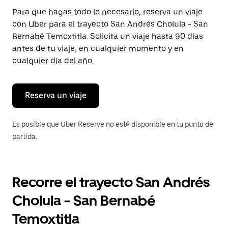
Presiona
Para que hagas todo lo necesario, reserva un viaje
la
con Uber para el trayecto San Andrés Cholula - San
tecla Esc
para
Bernabé Temoxtitla. Solicita un viaje hasta 90 días
cerrar
antes de tu viaje, en cualquier momento y en
el
cualquier día del año.
calendario.
Reserva un viaje
Es posible que Uber Reserve no esté disponible en tu punto de
partida.
Recorre el trayecto San Andrés
Cholula - San Bernabé
Temoxtitla